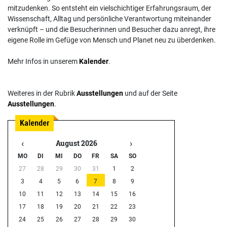
mitzudenken. So entsteht ein vielschichtiger Erfahrungsraum, der
Wissenschaft, Alltag und persönliche Verantwortung miteinander
verknüpft – und die Besucherinnen und Besucher dazu anregt, ihre
eigene Rolle im Gefüge von Mensch und Planet neu zu überdenken.
Mehr Infos in unserem
Kalender
.
Weiteres in der Rubrik
Ausstellungen
und auf der Seite
Ausstellungen
.
‹
›
August 2026
MO
DI
MI
DO
FR
SA
SO
27
28
29
30
31
1
2
3
4
5
6
7
8
9
10
11
12
13
14
15
16
17
18
19
20
21
22
23
24
25
26
27
28
29
30