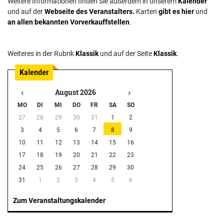
Weitere Informationen finden Sie außerdem in unserem
Kalender
und auf der
Webseite des Veranstalters.
Karten
gibt es hier
und
an allen bekannten Vorverkauffstellen
.
Weiteres in der Rubrik
Klassik
und auf der Seite
Klassik
.
‹
›
August 2026
MO
DI
MI
DO
FR
SA
SO
27
28
29
30
31
1
2
3
4
5
6
7
8
9
10
11
12
13
14
15
16
17
18
19
20
21
22
23
24
25
26
27
28
29
30
31
1
2
3
4
5
6
Zum Veranstaltungskalender