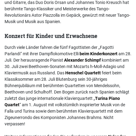
und Gitarre, das Duo Doris Orsan und Johannes Tonio Kreusch hat
berühmte Tango-Klassiker und Meisterwerke des Tango-
Revolutionärs Astor Piazzolla im Gepäck, gewürzt mit neuer Tango-
Musik und Musik aus Spanien.
Konzert für Kinder und Erwachsene
Durch viele Länder fahren die fünf Fagottisten der „Fagotti
Parlandi“ mit ihrer Dampflokomotive Elli
beim Kinderkonzert
am 28.
Juli. Der herausragende Pianist
Alexander Schimpf
kombiniert am
30. Juli zwei Beethoven-Sonaten mit Mozarts h-Moll-Adagio und
Klaviermusik aus Russland. Das
Henschel Quartett
feiert beim
Klassiksommer am 28. Juli Blutenburg sein 30-jähriges
Bühnenjubiläum mit berühmten Quartetten von Mendelssohn,
Beethoven und Schulhoff. Den Bogen zurück nach Spanien schlägt
zuletzt das junge internationale Klavierquartett „
Turina Piano
Quartet
“ am 1. August mit volkstümlich inspirierter Musik von de
Falla und Turina sowie dem berühmten Klavierquartett mit dem
Zigeunerrondo des Komponisten Johannes Brahms. Nicht
verpassen!