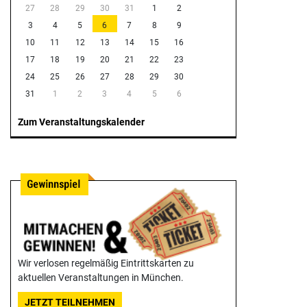
27
28
29
30
31
1
2
3
4
5
6
7
8
9
10
11
12
13
14
15
16
17
18
19
20
21
22
23
24
25
26
27
28
29
30
31
1
2
3
4
5
6
Zum Veranstaltungskalender
Wir verlosen regelmäßig Eintrittskarten zu
aktuellen Veranstaltungen in München.
JETZT TEILNEHMEN