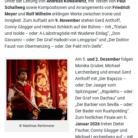
Unter der Leitung von
Andreas Kowalewitz
, mit Texten von
Paul
Schallweg
sowie Kompositionen und Arrangements von
Friedrich
Meyer
und
Rolf Wilhelm
erklingen Werke zwischen Ironie und
Innigkeit. Zum Auftakt am
9. November
stehen Gerd Anthoff,
Conny Glogger und Helmut Schleich auf der Bühne – mit „Tristan
und Isolde – oder: A Liabstragödie mit Wuiderer-Einlag“, „Don
Giovanni – oder: Der Graf Hallodri von Lenggrias“ und „Der Doktor
Faust von Obermenzing – oder: Der Pakt mi’n Deife“.
Am
1. und 2. Dezember
folgen
Monika Gruber, Michael
Lerchenberg und erneut Gerd
Anthoff mit „Der Bajazzo –
oder: Der Jaager vom
Spitzingsee“, „Rigoletto – oder:
Der Graf von Dachau“ und
„Der Barbier von Sevilla – oder:
Der Bader von Ruahpolding“.
Zum festlichen Finale am
1.
Januar 2026
treten Dieter
© Matthias Reithmeier
Fischer, Conny Glogger und
Michael Lerchenberg auf – mit