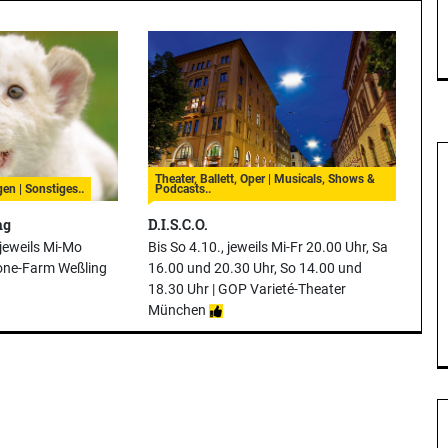
Theater, Ballett, Oper | Musicals, Shows &
en | Sonstiges..
Podcasts..
ng
D.I.S.C.O.
 jeweils Mi-Mo
Bis So 4.10., jeweils Mi-Fr 20.00 Uhr, Sa
one-Farm Weßling
16.00 und 20.30 Uhr, So 14.00 und
18.30 Uhr |
GOP Varieté-Theater
München