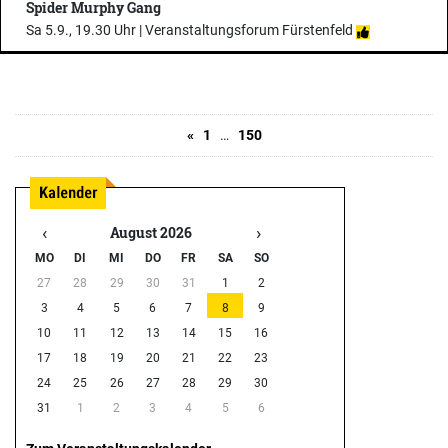
Spider Murphy Gang
Sa 5.9., 19.30 Uhr |
Veranstaltungsforum Fürstenfeld
«
1
…
150
‹
›
August 2026
MO
DI
MI
DO
FR
SA
SO
27
28
29
30
31
1
2
3
4
5
6
7
8
9
10
11
12
13
14
15
16
17
18
19
20
21
22
23
24
25
26
27
28
29
30
31
1
2
3
4
5
6