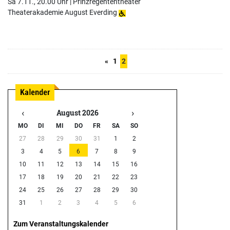
Sa 7.11., 20.00 Uhr |
Prinzregententheater
Theaterakademie August Everding
«
1
2
‹
›
August 2026
MO
DI
MI
DO
FR
SA
SO
27
28
29
30
31
1
2
3
4
5
6
7
8
9
10
11
12
13
14
15
16
17
18
19
20
21
22
23
24
25
26
27
28
29
30
31
1
2
3
4
5
6
Zum Veranstaltungskalender