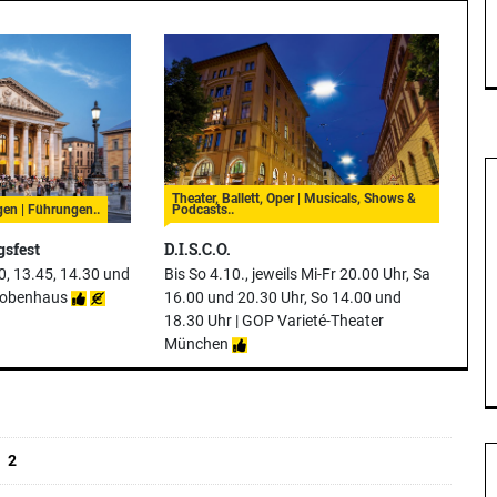
Theater, Ballett, Oper | Musicals, Shows &
gen | Führungen..
Podcasts..
gsfest
D.I.S.C.O.
0, 13.45, 14.30 und
Bis So 4.10., jeweils Mi-Fr 20.00 Uhr, Sa
Probenhaus
16.00 und 20.30 Uhr, So 14.00 und
18.30 Uhr |
GOP Varieté-Theater
München
2