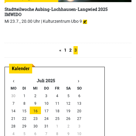
Stadtteilwoche Aubing-Lochhausen-Langwied 2025
IMWIDO
Mi 23.7., 20.00 Uhr |
Kulturzentrum Ubo 9
«
1
2
3
‹
›
Juli 2025
MO
DI
MI
DO
FR
SA
SO
30
1
2
3
4
5
6
7
8
9
10
11
12
13
14
15
16
17
18
19
20
21
22
23
24
25
26
27
28
29
30
31
1
2
3
4
5
6
7
8
9
10