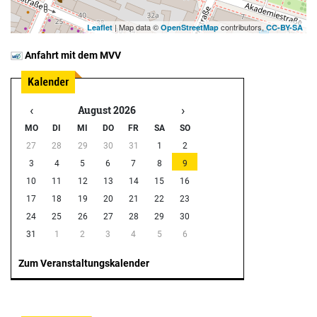
| Map data ©
contributors,
Leaflet
OpenStreetMap
CC-BY-SA
Anfahrt mit dem MVV
‹
›
August 2026
MO
DI
MI
DO
FR
SA
SO
27
28
29
30
31
1
2
3
4
5
6
7
8
9
10
11
12
13
14
15
16
17
18
19
20
21
22
23
24
25
26
27
28
29
30
31
1
2
3
4
5
6
Zum Veranstaltungskalender