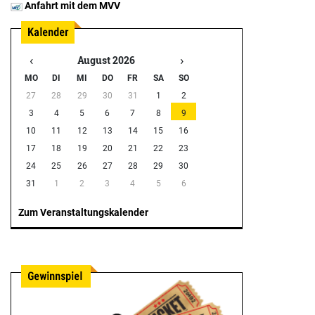
Anfahrt mit dem MVV
‹
›
August 2026
MO
DI
MI
DO
FR
SA
SO
27
28
29
30
31
1
2
3
4
5
6
7
8
9
10
11
12
13
14
15
16
17
18
19
20
21
22
23
24
25
26
27
28
29
30
31
1
2
3
4
5
6
Zum Veranstaltungskalender