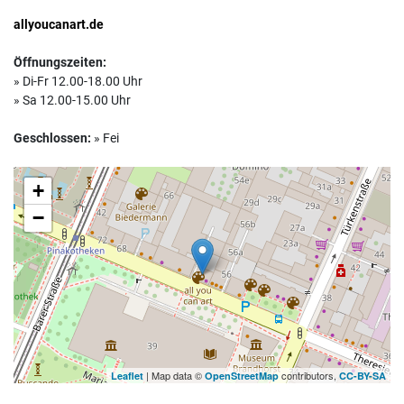
allyoucanart.de
Öffnungszeiten:
» Di-Fr 12.00-18.00 Uhr
» Sa 12.00-15.00 Uhr
Geschlossen:
» Fei
+
−
| Map data ©
contributors,
Leaflet
OpenStreetMap
CC-BY-SA