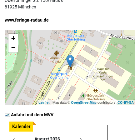
Oberföhringer Str. 156/Haus 6
81925 München
www.feringa-radau.de
+
−
| Map data ©
contributors,
Leaflet
OpenStreetMap
CC-BY-SA
Anfahrt mit dem MVV
‹
›
August 2026