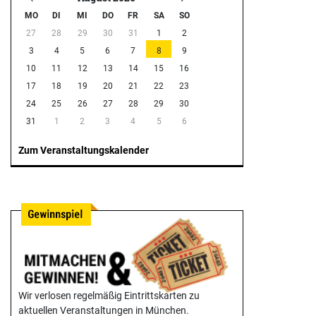
MO
DI
MI
DO
FR
SA
SO
27
28
29
30
31
1
2
3
4
5
6
7
8
9
10
11
12
13
14
15
16
17
18
19
20
21
22
23
24
25
26
27
28
29
30
31
1
2
3
4
5
6
Zum Veranstaltungskalender
Wir verlosen regelmäßig Eintrittskarten zu
aktuellen Veranstaltungen in München.