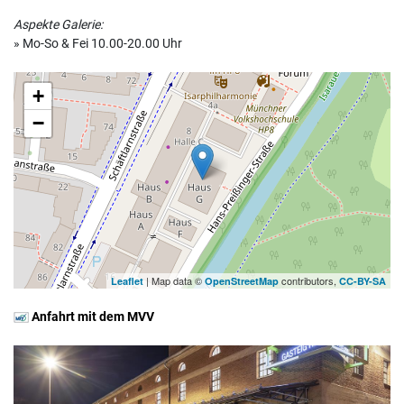
Aspekte Galerie:
» Mo-So & Fei 10.00-20.00 Uhr
+
−
| Map data ©
contributors,
Leaflet
OpenStreetMap
CC-BY-SA
Anfahrt mit dem MVV