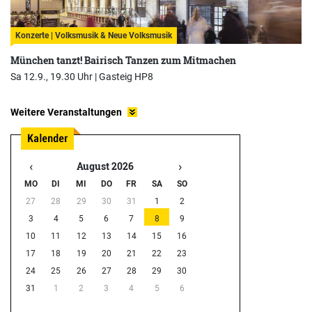
Konzerte | Volksmusik & Neue Volksmusik
München tanzt! Bairisch Tanzen zum Mitmachen
Sa 12.9., 19.30 Uhr |
Gasteig HP8
Weitere Veranstaltungen
‹
›
August 2026
MO
DI
MI
DO
FR
SA
SO
27
28
29
30
31
1
2
3
4
5
6
7
8
9
10
11
12
13
14
15
16
17
18
19
20
21
22
23
24
25
26
27
28
29
30
31
1
2
3
4
5
6