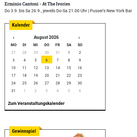
Erminio Cantoni - At The Ivories
Do 3.9. bis Sa 26.9., jeweils Do-Sa 21.00 Uhr |
Pusser's New York Bar
‹
›
August 2026
MO
DI
MI
DO
FR
SA
SO
27
28
29
30
31
1
2
3
4
5
6
7
8
9
10
11
12
13
14
15
16
17
18
19
20
21
22
23
24
25
26
27
28
29
30
31
1
2
3
4
5
6
Zum Veranstaltungskalender