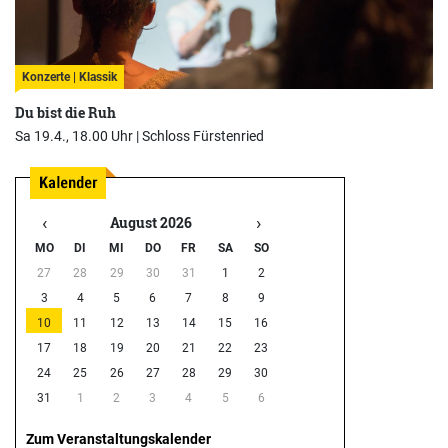
Konzerte | Klassik
Du bist die Ruh
Sa 19.4., 18.00 Uhr |
Schloss Fürstenried
‹
›
August 2026
MO
DI
MI
DO
FR
SA
SO
27
28
29
30
31
1
2
3
4
5
6
7
8
9
10
11
12
13
14
15
16
17
18
19
20
21
22
23
24
25
26
27
28
29
30
31
1
2
3
4
5
6
Zum Veranstaltungskalender