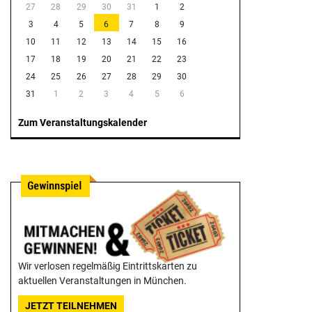
27
28
29
30
31
1
2
3
4
5
6
7
8
9
10
11
12
13
14
15
16
17
18
19
20
21
22
23
24
25
26
27
28
29
30
31
1
2
3
4
5
6
Zum Veranstaltungskalender
Wir verlosen regelmäßig Eintrittskarten zu
aktuellen Veranstaltungen in München.
JETZT TEILNEHMEN