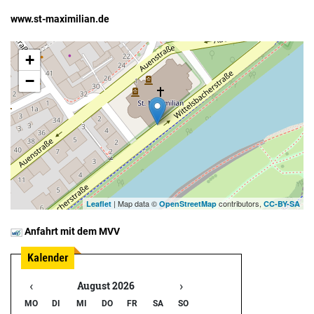
www.st-maximilian.de
+
−
| Map data ©
contributors,
Leaflet
OpenStreetMap
CC-BY-SA
Anfahrt mit dem MVV
‹
›
August 2026
MO
DI
MI
DO
FR
SA
SO