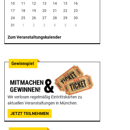
10
11
12
13
14
15
16
17
18
19
20
21
22
23
24
25
26
27
28
29
30
31
1
2
3
4
5
6
Zum Veranstaltungskalender
Wir verlosen regelmäßig Eintrittskarten zu
aktuellen Veranstaltungen in München.
JETZT TEILNEHMEN