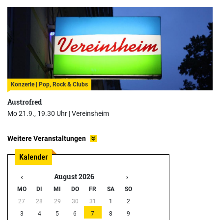
Konzerte | Pop, Rock & Clubs
Austrofred
Mo 21.9., 19.30 Uhr |
Vereinsheim
Weitere Veranstaltungen
‹
›
August 2026
MO
DI
MI
DO
FR
SA
SO
27
28
29
30
31
1
2
3
4
5
6
7
8
9