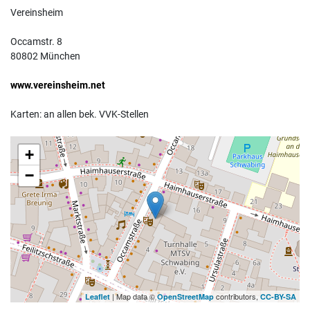
Vereinsheim
Occamstr. 8
80802 München
www.vereinsheim.net
Karten: an allen bek. VVK-Stellen
+
−
| Map data ©
contributors,
Leaflet
OpenStreetMap
CC-BY-SA