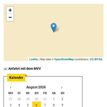
+
−
| Map data ©
contributors,
Leaflet
OpenStreetMap
CC-BY-SA
Anfahrt mit dem MVV
‹
›
August 2026
MO
DI
MI
DO
FR
SA
SO
27
28
29
30
31
1
2
3
4
5
6
7
8
9