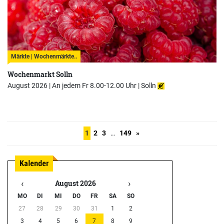
Märkte | Wochenmärkte..
Wochenmarkt Solln
August 2026 | An jedem Fr 8.00-12.00 Uhr |
Solln
1
2
3
…
149
»
‹
›
August 2026
MO
DI
MI
DO
FR
SA
SO
27
28
29
30
31
1
2
3
4
5
6
7
8
9