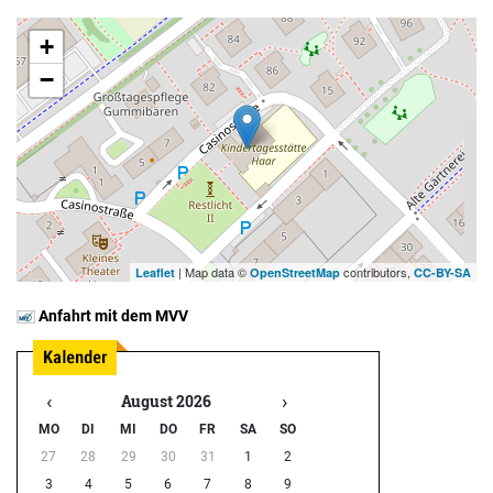
+
−
| Map data ©
contributors,
Leaflet
OpenStreetMap
CC-BY-SA
Anfahrt mit dem MVV
‹
›
August 2026
MO
DI
MI
DO
FR
SA
SO
27
28
29
30
31
1
2
3
4
5
6
7
8
9