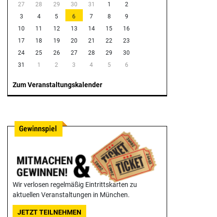
27
28
29
30
31
1
2
3
4
5
6
7
8
9
10
11
12
13
14
15
16
17
18
19
20
21
22
23
24
25
26
27
28
29
30
31
1
2
3
4
5
6
Zum Veranstaltungskalender
Wir verlosen regelmäßig Eintrittskarten zu
aktuellen Veranstaltungen in München.
JETZT TEILNEHMEN