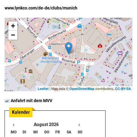
www.lynkco.com/de-de/clubs/munich
+
−
| Map data ©
contributors,
Leaflet
OpenStreetMap
CC-BY-SA
Anfahrt mit dem MVV
‹
›
August 2026
MO
DI
MI
DO
FR
SA
SO