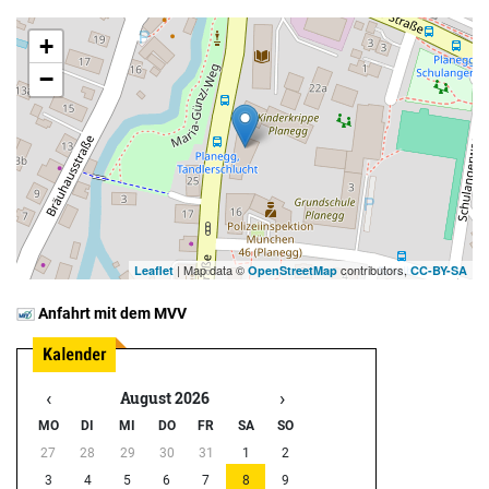
+
−
| Map data ©
contributors,
Leaflet
OpenStreetMap
CC-BY-SA
Anfahrt mit dem MVV
‹
›
August 2026
MO
DI
MI
DO
FR
SA
SO
27
28
29
30
31
1
2
3
4
5
6
7
8
9