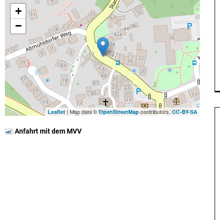
+
−
| Map data ©
contributors,
Leaflet
OpenStreetMap
CC-BY-SA
Anfahrt mit dem MVV