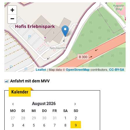
+
−
| Map data ©
contributors,
Leaflet
OpenStreetMap
CC-BY-SA
Anfahrt mit dem MVV
‹
›
August 2026
MO
DI
MI
DO
FR
SA
SO
27
28
29
30
31
1
2
3
4
5
6
7
8
9