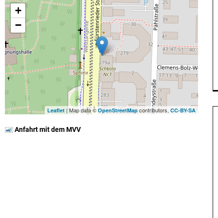
+
−
| Map data ©
contributors,
Leaflet
OpenStreetMap
CC-BY-SA
Anfahrt mit dem MVV