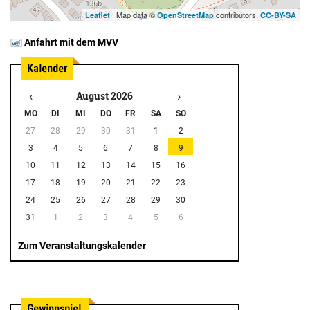
| Map data ©
contributors,
Leaflet
OpenStreetMap
CC-BY-SA
Anfahrt mit dem MVV
‹
›
August 2026
MO
DI
MI
DO
FR
SA
SO
27
28
29
30
31
1
2
3
4
5
6
7
8
9
10
11
12
13
14
15
16
17
18
19
20
21
22
23
24
25
26
27
28
29
30
31
1
2
3
4
5
6
Zum Veranstaltungskalender