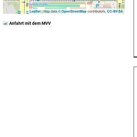
| Map data ©
contributors,
Leaflet
OpenStreetMap
CC-BY-SA
Anfahrt mit dem MVV