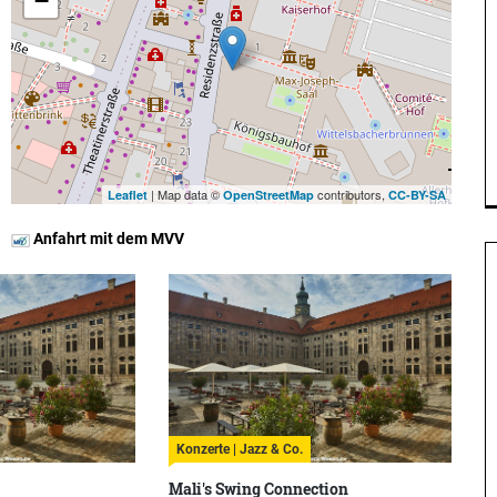
−
| Map data ©
contributors,
Leaflet
OpenStreetMap
CC-BY-SA
Anfahrt mit dem MVV
Konzerte | Jazz & Co.
Mali's Swing Connection