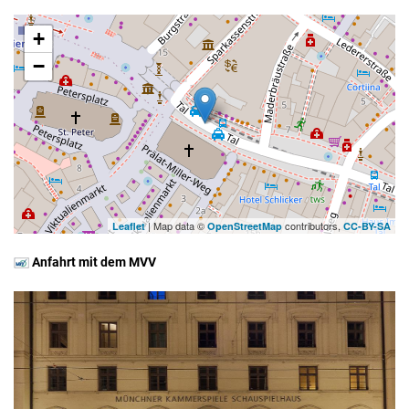
+
−
| Map data ©
contributors,
Leaflet
OpenStreetMap
CC-BY-SA
Anfahrt mit dem MVV