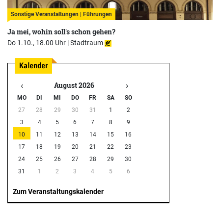
Sonstige Veranstaltungen | Führungen
Ja mei, wohin soll's schon gehen?
Do 1.10., 18.00 Uhr |
Stadtraum
‹
›
August 2026
MO
DI
MI
DO
FR
SA
SO
27
28
29
30
31
1
2
3
4
5
6
7
8
9
10
11
12
13
14
15
16
17
18
19
20
21
22
23
24
25
26
27
28
29
30
31
1
2
3
4
5
6
Zum Veranstaltungskalender