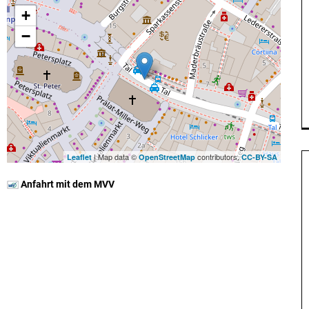
+
−
| Map data ©
contributors,
Leaflet
OpenStreetMap
CC-BY-SA
Anfahrt mit dem MVV