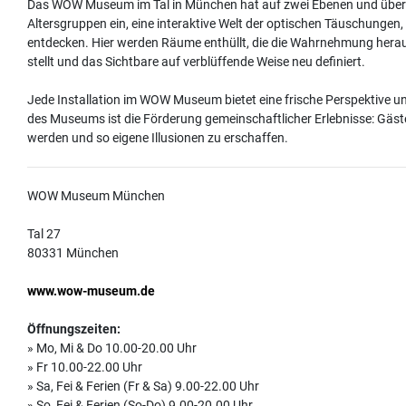
Das WOW Museum im Tal in München hat auf zwei Ebenen und über 50
Altersgruppen ein, eine interaktive Welt der optischen Täuschungen,
entdecken. Hier werden Räume enthüllt, die die Wahrnehmung hera
stellt und das Sichtbare auf verblüffende Weise neu definiert.
Jede Installation im WOW Museum bietet eine frische Perspektive und
des Museums ist die Förderung gemeinschaftlicher Erlebnisse: Gäste
werden und so eigene Illusionen zu erschaffen.
WOW Museum München
Tal 27
80331 München
www.wow-museum.de
Öffnungszeiten:
» Mo, Mi & Do 10.00-20.00 Uhr
» Fr 10.00-22.00 Uhr
» Sa, Fei & Ferien (Fr & Sa) 9.00-22.00 Uhr
» So, Fei & Ferien (So-Do) 9.00-20.00 Uhr