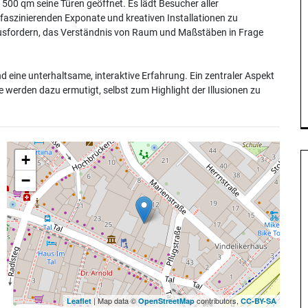
0 qm seine Türen geöffnet. Es lädt Besucher aller
 faszinierenden Exponate und kreativen Installationen zu
usfordern, das Verständnis von Raum und Maßstäben in Frage
 eine unterhaltsame, interaktive Erfahrung. Ein zentraler Aspekt
 werden dazu ermutigt, selbst zum Highlight der Illusionen zu
+
−
| Map data ©
contributors,
Leaflet
OpenStreetMap
CC-BY-SA