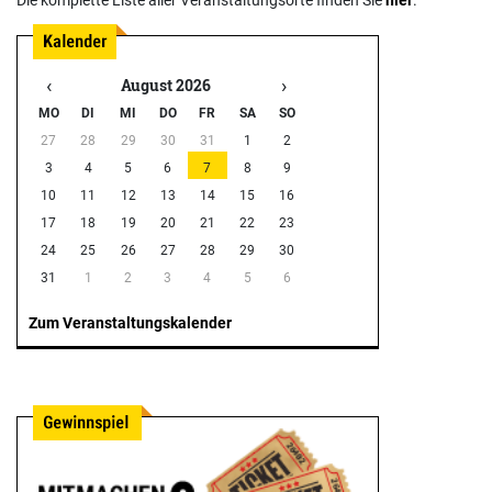
Die komplette Liste aller Veranstaltungsorte finden Sie
hier
.
‹
›
August 2026
MO
DI
MI
DO
FR
SA
SO
27
28
29
30
31
1
2
3
4
5
6
7
8
9
10
11
12
13
14
15
16
17
18
19
20
21
22
23
24
25
26
27
28
29
30
31
1
2
3
4
5
6
Zum Veranstaltungskalender