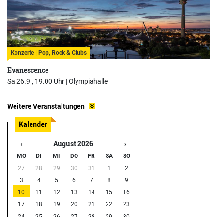
Konzerte | Pop, Rock & Clubs
Evanescence
Sa 26.9., 19.00 Uhr |
Olympiahalle
Weitere Veranstaltungen
‹
›
August 2026
MO
DI
MI
DO
FR
SA
SO
27
28
29
30
31
1
2
3
4
5
6
7
8
9
10
11
12
13
14
15
16
17
18
19
20
21
22
23
24
25
26
27
28
29
30