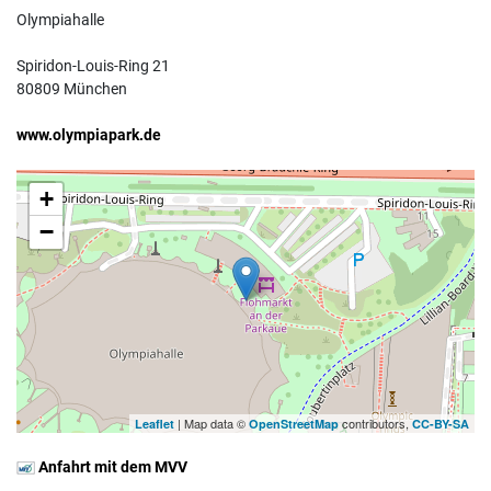
Olympiahalle
Spiridon-Louis-Ring 21
80809 München
www.olympiapark.de
+
−
| Map data ©
contributors,
Leaflet
OpenStreetMap
CC-BY-SA
Anfahrt mit dem MVV