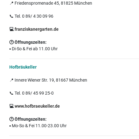
📍 Friedenspromenade 45, 81825 München
📞 Tel. 0 89/ 4 30 09 96
💻
franziskanergarten.de
🕑
Öffnungszeiten:
▪️ Di-So & Fei ab 11.00 Uhr
Hofbräukeller
📍 Innere Wiener Str. 19, 81667 München
📞 Tel. 0 89/ 45 99 25-0
💻
www.hofbraeukeller.de
🕑
Öffnungszeiten:
▪️ Mo-So & Fei 11.00-23.00 Uhr