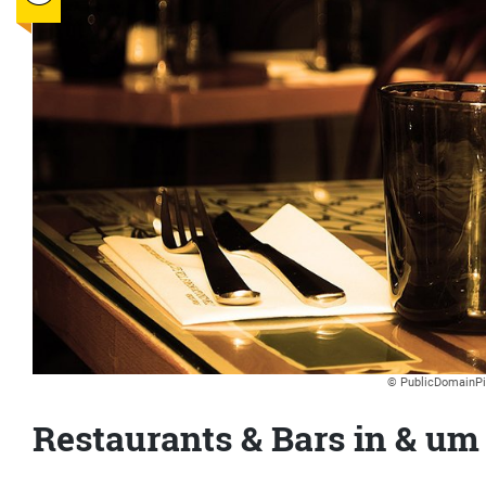
© PublicDomainPic
Restaurants & Bars in & u