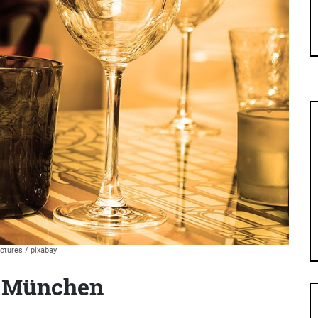
tures / pixabay
m München