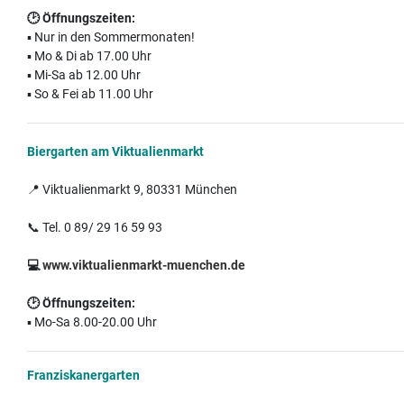
🕑
Öffnungszeiten:
▪️ Nur in den Sommermonaten!
▪️ Mo & Di ab 17.00 Uhr
▪️ Mi-Sa ab 12.00 Uhr
▪️ So & Fei ab 11.00 Uhr
Biergarten am Viktualienmarkt
📍 Viktualienmarkt 9, 80331 München
📞 Tel. 0 89/ 29 16 59 93
💻
www.viktualienmarkt-muenchen.de
🕑
Öffnungszeiten:
▪️ Mo-Sa 8.00-20.00 Uhr
Franziskanergarten