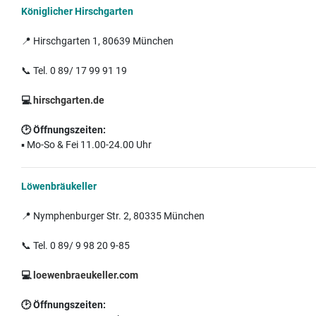
Königlicher Hirschgarten
📍 Hirschgarten 1, 80639 München
📞 Tel. 0 89/ 17 99 91 19
💻
hirschgarten.de
🕑
Öffnungszeiten:
▪️ Mo-So & Fei 11.00-24.00 Uhr
Löwenbräukeller
📍 Nymphenburger Str. 2, 80335 München
📞 Tel. 0 89/ 9 98 20 9-85
💻
loewenbraeukeller.com
🕑
Öffnungszeiten: