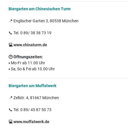
Biergarten am Chinesischen Turm
📍 Englischer Garten 3, 80538 München
📞 Tel. 0 89/ 38 38 73 19
💻
www.chinaturm.de
🕑
Öffnungszeiten:
▪️ Mo-Fr ab 11.00 Uhr
▪️ Sa, So & Fei ab 10.00 Uhr
Biergarten am Muffatwerk
📍 Zellstr. 4, 81667 München
📞 Tel. 0 89/ 45 87 50 73
💻
www.muffatwerk.de