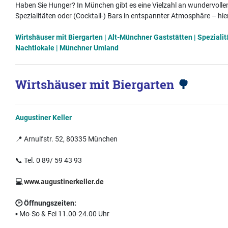
Haben Sie Hunger? In München gibt es eine Vielzahl an wundervolle
Spezialitäten oder (Cocktail-) Bars in entspannter Atmosphäre – hie
Wirtshäuser mit Biergarten |
Alt-Münchner Gaststätten
|
Spezialit
Nachtlokale
|
Münchner Umland
Wirtshäuser mit Biergarten
🌳
Augustiner Keller
📍 Arnulfstr. 52, 80335 München
📞 Tel. 0 89/ 59 43 93
💻
www.augustinerkeller.de
🕑
Öffnungszeiten:
▪️ Mo-So & Fei 11.00-24.00 Uhr