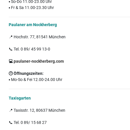
▪️ So-Do 11.00-23.00 Uhr
▪️ Fr & Sa 11.00-23.30 Uhr
Paulaner am Nockherberg
📍 Hochstr. 77, 81541 München
📞 Tel. 0 89/ 45 99 13-0
💻
paulaner-nockherberg.com
🕑
Öffnungszeiten:
▪️ Mo-So & Fei 12.00-24.00 Uhr
Taxisgarten
📍 Taxisstr. 12, 80637 München
📞 Tel. 0 89/ 15 68 27