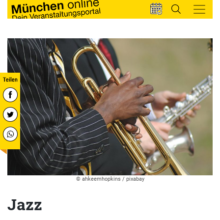
© ahkeemhopkins / pixabay
Jazz