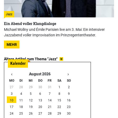
Jazz
Ein Abend voller Klangdialoge
Michael Wollny und Émile Parisien live am 3. Mai: Ein intensiver
Jazzabend voller Improvisation im Prinzregententheater.
MEHR
Ältere Artikel zum Thema "Jazz"
‹
›
August 2026
MO
DI
MI
DO
FR
SA
SO
27
28
29
30
31
1
2
3
4
5
6
7
8
9
10
11
12
13
14
15
16
17
18
19
20
21
22
23
24
25
26
27
28
29
30