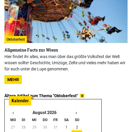
Oktoberfest
Allgemeine Facts zur Wiesn
Hier findet ihr alles, was man über das größte Volksfest der Welt
wissen sollte! Geschichte, Umzüge, Zelte und vieles mehr haben wir
für euch unter die Lupe genommen.
MEHR
Ältere Artikel zum Thema "Oktoberfest"
‹
›
August 2026
MO
DI
MI
DO
FR
SA
SO
27
28
29
30
31
1
2