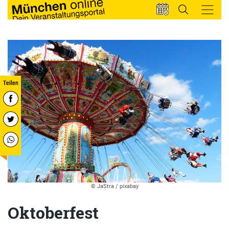
© JaStra / pixabay
Oktoberfest