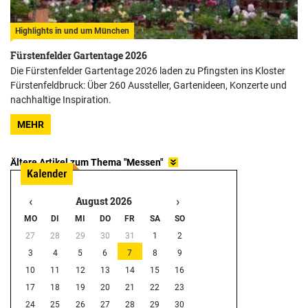
Highlights in und um München
Fürstenfelder Gartentage 2026
Die Fürstenfelder Gartentage 2026 laden zu Pfingsten ins Kloster
Fürstenfeldbruck: Über 260 Aussteller, Gartenideen, Konzerte und
nachhaltige Inspiration.
MEHR
Ältere Artikel zum Thema "Messen"
‹
›
August 2026
MO
DI
MI
DO
FR
SA
SO
27
28
29
30
31
1
2
3
4
5
6
7
8
9
10
11
12
13
14
15
16
17
18
19
20
21
22
23
24
25
26
27
28
29
30