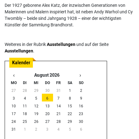
Der 1927 geborene Alex Katz, der inzwischen Generationen von
Malerinnen und Malern inspiriert hat, ist neben Andy Warhol und Cy
Twombly – beide sind Jahrgang 1928 – einer der wichtigsten
Künstler der Sammlung Brandhorst.
Weiteres in der Rubrik
Ausstellungen
und auf der Seite
Ausstellungen
.
‹
›
August 2026
MO
DI
MI
DO
FR
SA
SO
27
28
29
30
31
1
2
3
4
5
6
7
8
9
10
11
12
13
14
15
16
17
18
19
20
21
22
23
24
25
26
27
28
29
30
31
1
2
3
4
5
6