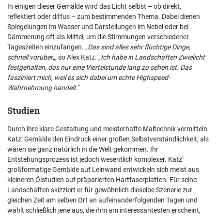
In einigen dieser Gemälde wird das Licht selbst – ob direkt,
reflektiert oder diffus – zum bestimmenden Thema. Dabei dienen
Spiegelungen im Wasser und Darstellungen im Nebel oder bei
Dämmerung oft als Mittel, um die Stimmungen verschiedener
Tageszeiten einzufangen. „
Das sind alles sehr flüchtige Dinge,
schnell vorüber
„, so Alex Katz. „
Ich habe in Landschaften Zwielicht
festgehalten, das nur eine Viertelstunde lang zu sehen ist. Das
fasziniert mich, weil es sich dabei um echte Highspeed-
Wahrnehmung handelt
.“
Studien
Durch ihre klare Gestaltung und meisterhafte Maltechnik vermitteln
Katz’ Gemälde den Eindruck einer großen Selbstverständlichkeit, als
wären sie ganz natürlich in die Welt gekommen. Ihr
Entstehungsprozess ist jedoch wesentlich komplexer. Katz’
großformatige Gemälde auf Leinwand entwickeln sich meist aus
kleineren Ölstudien auf präparierten Hartfaserplatten. Für seine
Landschaften skizziert er für gewöhnlich dieselbe Szenerie zur
gleichen Zeit am selben Ort an aufeinanderfolgenden Tagen und
wählt schließlich jene aus, die ihm am interessantesten erscheint,