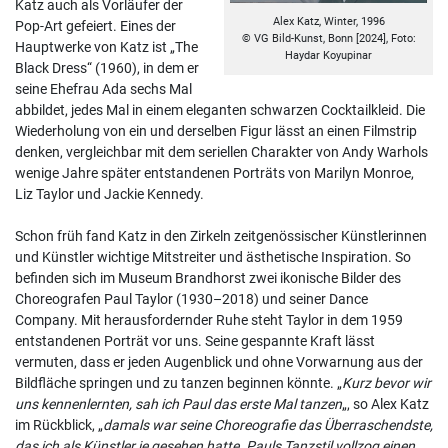
Katz auch als Vorläufer der
Alex Katz, Winter, 1996
Pop-Art gefeiert. Eines der
© VG Bild-Kunst, Bonn [2024], Foto:
Hauptwerke von Katz ist „The
Haydar Koyupinar
Black Dress“ (1960), in dem er
seine Ehefrau Ada sechs Mal
abbildet, jedes Mal in einem eleganten schwarzen Cocktailkleid. Die
Wiederholung von ein und derselben Figur lässt an einen Filmstrip
denken, vergleichbar mit dem seriellen Charakter von Andy Warhols
wenige Jahre später entstandenen Porträts von Marilyn Monroe,
Liz Taylor und Jackie Kennedy.
Schon früh fand Katz in den Zirkeln zeitgenössischer Künstlerinnen
und Künstler wichtige Mitstreiter und ästhetische Inspiration. So
befinden sich im Museum Brandhorst zwei ikonische Bilder des
Choreografen Paul Taylor (1930–2018) und seiner Dance
Company. Mit herausfordernder Ruhe steht Taylor in dem 1959
entstandenen Porträt vor uns. Seine gespannte Kraft lässt
vermuten, dass er jeden Augenblick und ohne Vorwarnung aus der
Bildfläche springen und zu tanzen beginnen könnte. „
Kurz bevor wir
uns kennenlernten, sah ich Paul das erste Mal tanzen
„, so Alex Katz
im Rückblick, „
damals war seine Choreografie das Überraschendste,
das ich als Künstler je gesehen hatte. Pauls Tanzstil vollzog einen