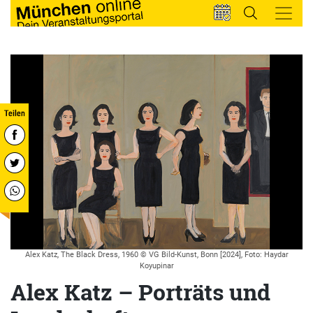
Alex Katz, The Black Dress, 1960 © VG Bild-Kunst, Bonn [2024], Foto: Haydar
Koyupinar
Alex Katz – Porträts und