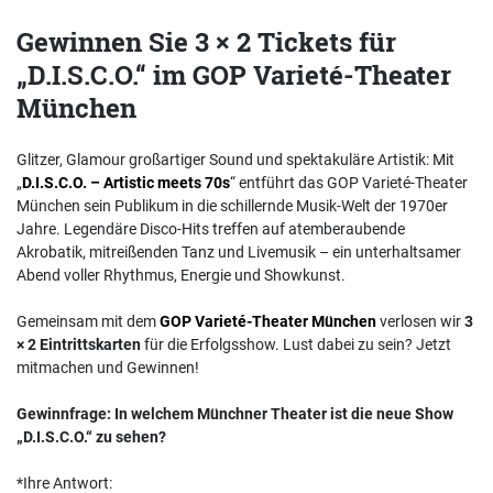
Gewinnen Sie 3 × 2 Tickets für
„D.I.S.C.O.“ im GOP Varieté-Theater
München
Glitzer, Glamour großartiger Sound und spektakuläre Artistik: Mit
„
D.I.S.C.O. – Artistic meets 70s
“ entführt das GOP Varieté-Theater
München sein Publikum in die schillernde Musik-Welt der 1970er
Jahre. Legendäre Disco-Hits treffen auf atemberaubende
Akrobatik, mitreißenden Tanz und Livemusik – ein unterhaltsamer
Abend voller Rhythmus, Energie und Showkunst.
Gemeinsam mit dem
GOP Varieté-Theater München
verlosen wir
3
× 2 Eintrittskarten
für die Erfolgsshow. Lust dabei zu sein? Jetzt
mitmachen und Gewinnen!
Gewinnfrage: In welchem Münchner Theater ist die neue Show
„D.I.S.C.O.“ zu sehen?
*Ihre Antwort: