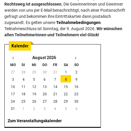
Rechtsweg ist ausgeschlossen.
Die Gewinnerinnen und Gewinner
werden von uns per E-Mail benachrichtigt, nach einer Postanschrift
gefragt und bekommen ihre Eintrittskarten dann postalisch
zugesandt. Es gelten unsere
Teilnahmebedingungen
.
Teilnahmeschluss ist Sonntag, der 9. August 2026.
Wir wünschen
allen Teilnehmerinnen und Teilnehmern viel Glück!
‹
›
August 2026
MO
DI
MI
DO
FR
SA
SO
27
28
29
30
31
1
2
3
4
5
6
7
8
9
10
11
12
13
14
15
16
17
18
19
20
21
22
23
24
25
26
27
28
29
30
31
1
2
3
4
5
6
Zum Veranstaltungskalender