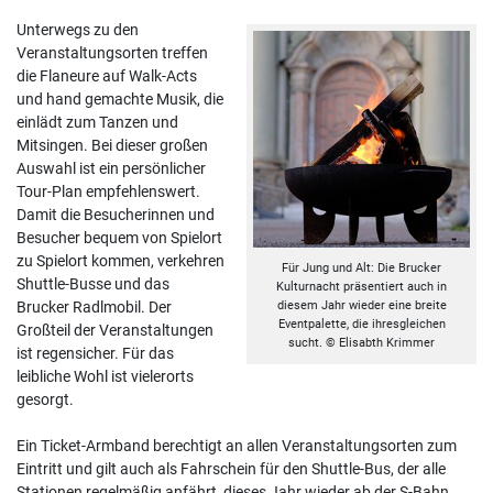
Unterwegs zu den
Veranstaltungsorten treffen
die Flaneure auf Walk-Acts
und hand gemachte Musik, die
einlädt zum Tanzen und
Mitsingen. Bei dieser großen
Auswahl ist ein persönlicher
Tour-Plan empfehlenswert.
Damit die Besucherinnen und
Besucher bequem von Spielort
zu Spielort kommen, verkehren
Für Jung und Alt: Die Brucker
Shuttle-Busse und das
Kulturnacht präsentiert auch in
Brucker Radlmobil. Der
diesem Jahr wieder eine breite
Eventpalette, die ihresgleichen
Großteil der Veranstaltungen
sucht. © Elisabth Krimmer
ist regensicher. Für das
leibliche Wohl ist vielerorts
gesorgt.
Ein Ticket-Armband berechtigt an allen Veranstaltungsorten zum
Eintritt und gilt auch als Fahrschein für den Shuttle-Bus, der alle
Stationen regelmäßig anfährt, dieses Jahr wieder ab der S-Bahn.