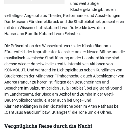
ums weitläufige
Klostergelände gibt es ein
vielfältiges Angebot aus Theater, Performance und Ausstellungen.
Das Museum Fürstenfeldbruck und die Stadtbibliothek präsentieren
mit dem Wissenschaftskabarett von Dr. Merkle bzw. dem
Hausmann Bumillo Kabarett vom Feinsten.
Die Präsentation des Wasserkraftwerks der Klosterökonomie
Fürstenfeld, der Improtheater-Klassiker an der Neuen Bühne und die
musikalisch-szenische Stadtführung an der Leonhardikirche sind
ebenso wieder dabei wie die kreativ-interaktiven Aktionen von
KONVOLUT. Und während im Lichtspielhaus neben Kurzfilmen von
Studierenden der Münchner Filmhochschule auch Alpenklezmer von
Andrea Pancur zu hören ist, fliegen den Besucherinnen und
Besuchern im Salzturm bei den „Tula Toubles“, bei Big-Band-Sound
im Landratsamt, der Disco am Jexhof und Zumba in der Gretl-
Bauer-Volkshochschule, aber auch bei Orgel- und
Klarinettenklängen in der Klosterkirche oder im Alten Rathaus bei
„Cantusus Gaudium“ bzw. „Klangzeit“ die Töne um die Ohren.
Vergnügliche Reise durch die Nacht