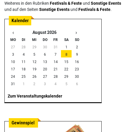
Weiteres in den Rubriken
Festivals & Feste
und
Sonstige Events
und auf den Seiten
Sonstige Events
und
Festivals & Feste
.
‹
›
August 2026
MO
DI
MI
DO
FR
SA
SO
27
28
29
30
31
1
2
3
4
5
6
7
8
9
10
11
12
13
14
15
16
17
18
19
20
21
22
23
24
25
26
27
28
29
30
31
1
2
3
4
5
6
Zum Veranstaltungskalender