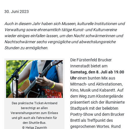
30. Juni 2023
Auch in diesem Jahr haben sich Museen, kulturelle Institutionen und
Verwaltung sowie ehrenamtlich tätige Kunst- und Kulturvereine
wieder einiges einfallen lassen, um den Nacht schwärmerinnen und
Nachtschwärmer sechs vergnügliche und abwechslungsreiche
Stunden zu ermöglichen.
Die Fürstenfeld Brucker
Innenstadt bietet am
Samstag, den 8. Juli ab 19.00
Uhr
einen bunten Mix aus
Mitmach- und Aktivstationen,
Kino, Musik und Kabarett. Auf
dem Weg zum Klostergelände
präsentiert sich der illuminierte
Das praktische Ticket-Armband
Stadtpark mit der beliebten
berechtigt an allen
Veranstaltungsorten zum Einlass
Poetry-Show und dem Brucker
und gilt auch als Fahrschein für
Brettl als Treffpunkt des
den Shuttle-Bus.
gesprochenen Wortes. Rund
© Helga Zaunrith