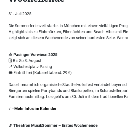
31. Juli 2025
Die Sommerferienzeit startet in München mit einem vielfältigen P
Highlights bis zu Flohmärkten, Filmnächten und Beach-Vibes mit El
zeigt sich an diesem Wochenende von seiner buntesten Seite. Wer noch
🎪
Pasinger Vorwiesn 2025
🗓 Bis So 3. August
📍 Volksfestplatz Pasing
🎟 Eintritt frei (Kabarettabend: 29 €)
Das ehrenamtlich organisierte Stadtteilvolksfest verbindet bayerische
Biergarten spielen Partybands und Blaskapellen, im Schaustellerpar
Familiennachmittag. Los geht’s am 30. Juli mit dem traditionellen 
👉
Mehr Infos im Kalender
🎵
Theatron MusikSommer – Erstes Wochenende