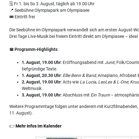
🗓 Fr 1. bis So 3. August, täglich ab 19.00 Uhr
📍 Seebühne Olympiapark am Olympiasee
🎟 Eintritt frei
Die Seebühne im Olympiapark verwandelt sich am ersten August-W
Drei Tage Live-Musik bei freiem Eintritt direkt am Olympiasee – id
📅 Programm-Highlights
:
1.
August, 19.00 Uhr
: Eröffnungsabend mit
Junit
, Folk/Count
tiefgründige Texte.
1.
August, 20.30 Uhr
:
Ellie Benn & Band
, Amapiano, Afrobeat &
2.
August, 19.00 Uhr
: Acts wie
La Lucia, LeoLex & L-One
;
Krud
Weltmusik.
3.
August, 19.00 Uhr
: Abschluss mit
Ein Traum
– atmosphärisc
Weitere Programmtage folgen unter anderem mit Kurzfilmabenden, 
11. August).
👉
Mehr Infos im Kalender