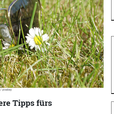
/ pixabay
ere Tipps fürs