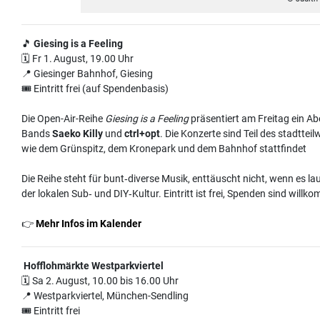
🎵
Giesing is a Feeling
🗓 Fr 1. August, 19.00 Uhr
📍 Giesinger Bahnhof, Giesing
🎟 Eintritt frei (auf Spendenbasis)
Die Open-Air-Reihe
Giesing is a Feeling
präsentiert am Freitag ein 
Bands
Saeko Killy
und
ctrl+opt
. Die Konzerte sind Teil des stadttei
wie dem Grünspitz, dem Kronepark und dem Bahnhof stattfindet
Die Reihe steht für bunt‑diverse Musik, enttäuscht nicht, wenn es la
der lokalen Sub‑ und DIY‑Kultur. Eintritt ist frei, Spenden sind wi
👉
Mehr Infos im Kalender
Hofflohmärkte Westparkviertel
🗓 Sa 2. August, 10.00 bis 16.00 Uhr
📍 Westparkviertel, München-Sendling
🎟 Eintritt frei