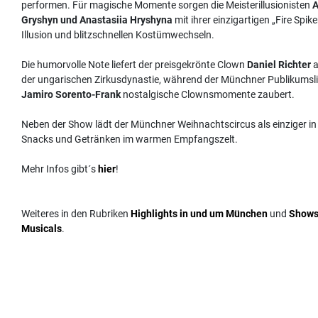
performen. Für magische Momente sorgen die Meisterillusionisten
A
Gryshyn und Anastasiia Hryshyna
mit ihrer einzigartigen „Fire Spike
Illusion und blitzschnellen Kostümwechseln.
Die humorvolle Note liefert der preisgekrönte Clown
Daniel Richter
a
der ungarischen Zirkusdynastie, während der Münchner Publikumsli
Jamiro Sorento-Frank
nostalgische Clownsmomente zaubert.
Neben der Show lädt der Münchner Weihnachtscircus als einziger i
Snacks und Getränken im warmen Empfangszelt.
Mehr Infos gibt´s
hier
!
Weiteres in den Rubriken
Highlights in und um München
und
Shows
Musicals
.