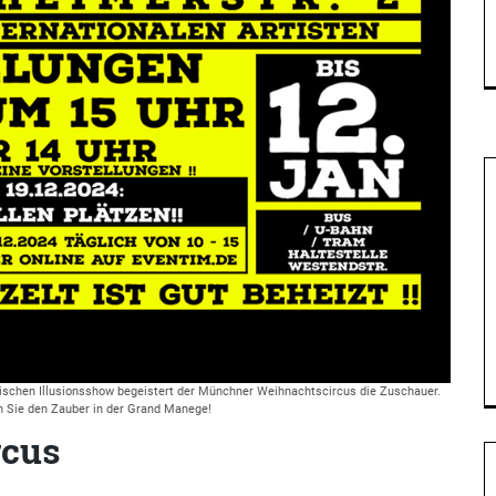
ischen Illusionsshow begeistert der Münchner Weihnachtscircus die Zuschauer.
n Sie den Zauber in der Grand Manege!
rcus