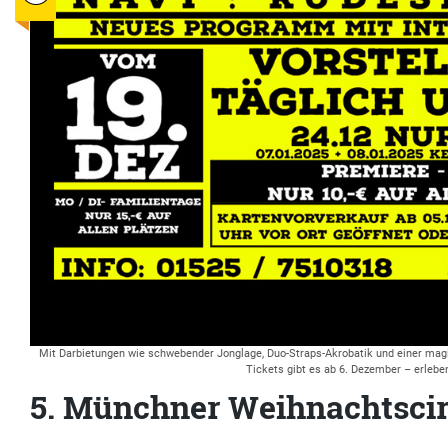
Mit Darbietungen wie schwebender Jonglage, Duo-Straps-Akrobatik und einer mag
Tickets gibt es ab 6. Dezember – erlebe
5. Münchner Weihnachtsci