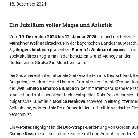
18. Dezember 2024
Ein Jubiläum voller Magie und Artistik
Vom
19. Dezember 2024 bis 12. Januar 2025
gastiert der beliebte
Münchner Weihnachtscircus
in der bayerischen Landeshauptstadt
5-jährigen Jubiläum
präsentiert
Sorento’s Weihnachtscircus
ein ne
spektakuläres Programm in der beheizten Grand Manege an der
Rüdesheimer Straße 2 in München-Laim.
Die Show vereint internationale Spitzenartisten aus Deutschland, Ital
Bulgarien, der Ukraine und Ungarn. Darunter der jüngste Tempo-Jon
der Welt,
Emilio Bernardo Brumbach
, der mit atemberaubender Präz
jongliert und auf einer siebenfach gestapelten Rola Rola balanciert. 
bulgarische Künstlerin
Monica Nenkova
schwebt in einer glitzernde
Seifenblase, während sie Pole Dance in der Luft mit tänzerischer El
verschmilzt.
Ein weiteres Highlight ist die Duo-Straps-Darbietung von
Gordon But
Csenge Kiss
, die mit beeindruckender Kraft und Anmut unter der Ku