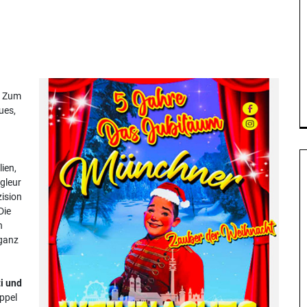
. Zum
ues,
ien,
gleur
ision
Die
n
eganz
i und
ppel