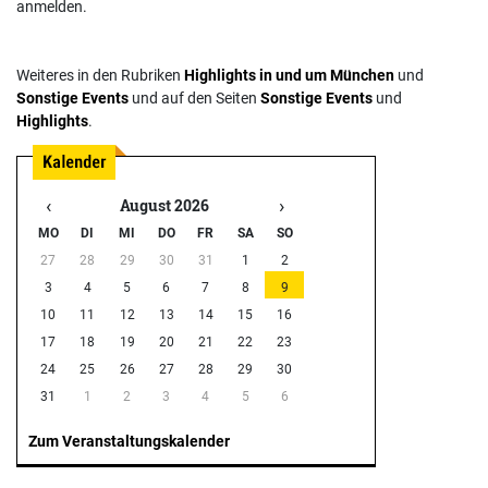
anmelden.
Weiteres in den Rubriken
Highlights in und um München
und
Sonstige Events
und auf den Seiten
Sonstige Events
und
Highlights
.
‹
›
August 2026
MO
DI
MI
DO
FR
SA
SO
27
28
29
30
31
1
2
3
4
5
6
7
8
9
10
11
12
13
14
15
16
17
18
19
20
21
22
23
24
25
26
27
28
29
30
31
1
2
3
4
5
6
Zum Veranstaltungskalender