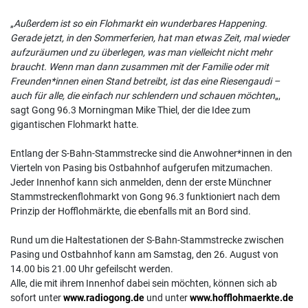
„
Außerdem ist so ein Flohmarkt ein wunderbares Happening.
Gerade jetzt, in den Sommerferien, hat man etwas Zeit, mal wieder
aufzuräumen und zu überlegen, was man vielleicht nicht mehr
braucht. Wenn man dann zusammen mit der Familie oder mit
Freunden*innen einen Stand betreibt, ist das eine Riesengaudi –
auch für alle, die einfach nur schlendern und schauen möchten
„,
sagt Gong 96.3 Morningman Mike Thiel, der die Idee zum
gigantischen Flohmarkt hatte.
Entlang der S-Bahn-Stammstrecke sind die Anwohner*innen in den
Vierteln von Pasing bis Ostbahnhof aufgerufen mitzumachen.
Jeder Innenhof kann sich anmelden, denn der erste Münchner
Stammstreckenflohmarkt von Gong 96.3 funktioniert nach dem
Prinzip der Hofflohmärkte, die ebenfalls mit an Bord sind.
Rund um die Haltestationen der S-Bahn-Stammstrecke zwischen
Pasing und Ostbahnhof kann am Samstag, den 26. August von
14.00 bis 21.00 Uhr gefeilscht werden.
Alle, die mit ihrem Innenhof dabei sein möchten, können sich ab
sofort unter
www.radiogong.de
und unter
www.hofflohmaerkte.de