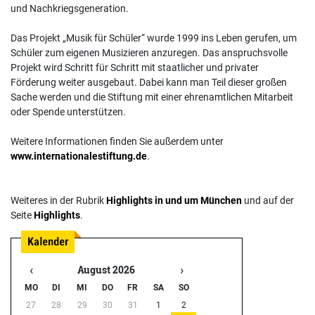
und Nachkriegsgeneration.
Das Projekt „Musik für Schüler“ wurde 1999 ins Leben gerufen, um
Schüler zum eigenen Musizieren anzuregen. Das anspruchsvolle
Projekt wird Schritt für Schritt mit staatlicher und privater
Förderung weiter ausgebaut. Dabei kann man Teil dieser großen
Sache werden und die Stiftung mit einer ehrenamtlichen Mitarbeit
oder Spende unterstützen.
Weitere Informationen finden Sie außerdem unter
www.internationalestiftung.de
.
Weiteres in der Rubrik
Highlights in und um München
und auf der
Seite
Highlights
.
‹
›
August 2026
MO
DI
MI
DO
FR
SA
SO
27
28
29
30
31
1
2