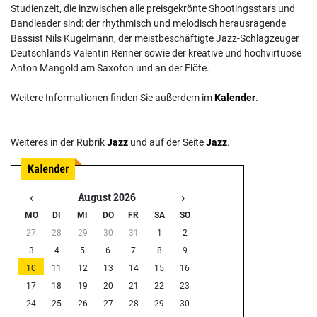
Studienzeit, die inzwischen alle preisgekrönte Shootingsstars und
Bandleader sind: der rhythmisch und melodisch herausragende
Bassist Nils Kugelmann, der meistbeschäftigte Jazz-Schlagzeuger
Deutschlands Valentin Renner sowie der kreative und hochvirtuose
Anton Mangold am Saxofon und an der Flöte.
Weitere Informationen finden Sie außerdem im
Kalender
.
Weiteres in der Rubrik
Jazz
und auf der Seite
Jazz
.
‹
›
August 2026
MO
DI
MI
DO
FR
SA
SO
27
28
29
30
31
1
2
3
4
5
6
7
8
9
10
11
12
13
14
15
16
17
18
19
20
21
22
23
24
25
26
27
28
29
30