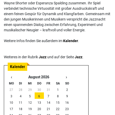
Wayne Shorter oder Esperanza Spalding zusammen. Ihr Spiel
verbindet technische Virtuosität mit großer Ausdruckskraft und
einem feinen Gespür für Dynamik und Klangfarben. Gemeinsam mit
den jungen Musikerinnen und Musikern verspricht die Jazznacht
einen spannenden Dialog zwischen Erfahrung, Experiment und
musikalischer Neugier – kraftvoll und voller Energie.
Weitere Infos finden Sie außerdem im
Kalender
.
Weiteres in der Rubrik
Jazz
und auf der Seite
Jazz
.
‹
›
August 2026
MO
DI
MI
DO
FR
SA
SO
27
28
29
30
31
1
2
3
4
5
6
7
8
9
10
11
12
13
14
15
16
17
18
19
20
21
22
23