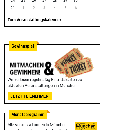
24
25
26
27
28
29
30
31
1
2
3
4
5
6
Zum Veranstaltungskalender
Wir verlosen regelmäßig Eintrittskarten zu
aktuellen Veranstaltungen in München.
JETZT TEILNEHMEN
Alle Veranstaltungen in München