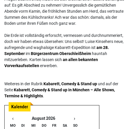
auf: Es gilt Abschied zu nehmen! Unvergesslich die gemütlichen
Abende vorm Kamin, die fröhlichen Stunden am Herd, das vertraute
Summen des Kühlschranks! Ach war das schön: damals, als der
Boden unter ihren Füßen noch ganz war.
Die Erde ist vollständig erforscht, vermessen und durchnummeriert,
doch wir haben etwas übersehen: Uns selbst! Luise Kinsehers neue,
aufregende und waghalsige Kabarett-Expedition ist
am 28.
September
im
Bürgerzentrum Oberschleißheim
hauntah
mitzuerleben. Karten lassen sich
an allen bekannten
Vorverkaufsstellen
erwerben.
Weiteres in der Rubrik
Kabarett, Comedy & Stand up
und auf der
Seite
Kabarett, Comedy & Stand up in München – Alle Shows,
Termine & Highlights
.
‹
›
August 2026
MO
DI
MI
DO
FR
SA
SO