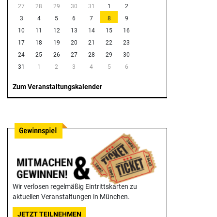
27
28
29
30
31
1
2
3
4
5
6
7
8
9
10
11
12
13
14
15
16
17
18
19
20
21
22
23
24
25
26
27
28
29
30
31
1
2
3
4
5
6
Zum Veranstaltungskalender
Wir verlosen regelmäßig Eintrittskarten zu
aktuellen Veranstaltungen in München.
JETZT TEILNEHMEN