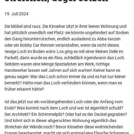
19. Juli 2024
Die Möbel sind raus. Die Kinseher sitzt in ihrer leeren Wohnung und
hat plötzlich unendlich viel Platz: sie könnte ungehindert auf Socken
den Gang hinunterrutschen, endlich ausladend zu Abba tanzen
oder ein Bobby Car Rennen veranstalten, wenn da nicht dieses
riesige Loch im Boden wäre: Los ging es mit einer kleinen Delle im
Parkett, dann wurde es ein Riss, schließlich irgendwann das Loch.
Seitdem waren eine Menge Spezialisten am Werk, richtige
Handwerker lassen seit Jahren auf sich warten! Keiner kann es
genau sagen: War das Loch schon immer da und es hat nur keiner
bemerkt? Hätte man das Loch verhindern können, wenn man es
früher erkannt hätte?
Ist das jetzt nur ein vorübergehendes Loch oder der Anfang vom
Ende? Was kommt nach dem Loch und wer ist eigentlich schuld?
Der Architekt? Ein Schimmelpilz? Oder hat es der Dackel gegraben?
Und lohnt sich in dieser abgerockten Wohnung eigentlich das
Streichen der Wände noch? Bevor Kinseher diese weitreichenden
Fragen beantwortet, macht sie sich erstmal eine Flasche Schampus