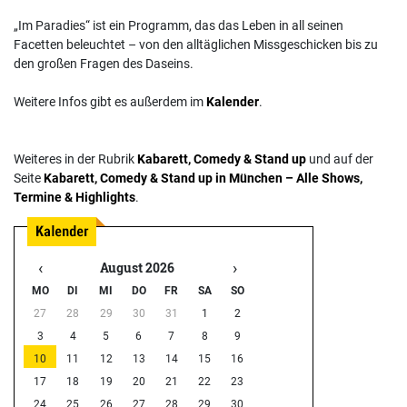
„Im Paradies“ ist ein Programm, das das Leben in all seinen
Facetten beleuchtet – von den alltäglichen Missgeschicken bis zu
den großen Fragen des Daseins.
Weitere Infos gibt es außerdem im
Kalender
.
Weiteres in der Rubrik
Kabarett, Comedy & Stand up
und auf der
Seite
Kabarett, Comedy & Stand up in München – Alle Shows,
Termine & Highlights
.
‹
›
August 2026
MO
DI
MI
DO
FR
SA
SO
27
28
29
30
31
1
2
3
4
5
6
7
8
9
10
11
12
13
14
15
16
17
18
19
20
21
22
23
24
25
26
27
28
29
30