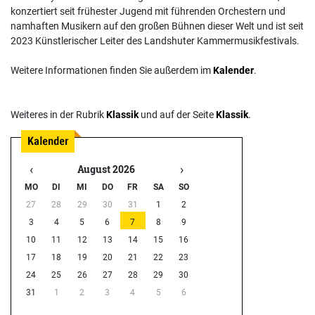
konzertiert seit frühester Jugend mit führenden Orchestern und
namhaften Musikern auf den großen Bühnen dieser Welt und ist seit
2023 Künstlerischer Leiter des Landshuter Kammermusikfestivals.
Weitere Informationen finden Sie außerdem im
Kalender
.
Weiteres in der Rubrik
Klassik
und auf der Seite
Klassik
.
‹
›
August 2026
MO
DI
MI
DO
FR
SA
SO
27
28
29
30
31
1
2
3
4
5
6
7
8
9
10
11
12
13
14
15
16
17
18
19
20
21
22
23
24
25
26
27
28
29
30
31
1
2
3
4
5
6