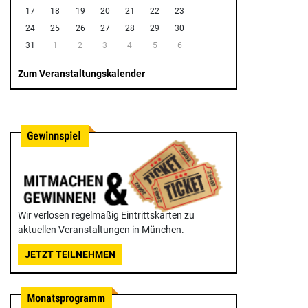
17
18
19
20
21
22
23
24
25
26
27
28
29
30
31
1
2
3
4
5
6
Zum Veranstaltungskalender
Wir verlosen regelmäßig Eintrittskarten zu
aktuellen Veranstaltungen in München.
JETZT TEILNEHMEN