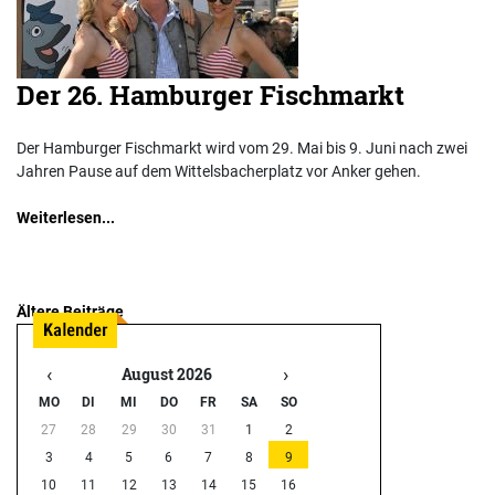
Der 26. Hamburger Fischmarkt
Der Hamburger Fischmarkt wird vom 29. Mai bis 9. Juni nach zwei
Jahren Pause auf dem Wittelsbacherplatz vor Anker gehen.
Weiterlesen...
Ältere Beiträge
Beitragsnavigation
‹
›
August 2026
MO
DI
MI
DO
FR
SA
SO
27
28
29
30
31
1
2
3
4
5
6
7
8
9
10
11
12
13
14
15
16