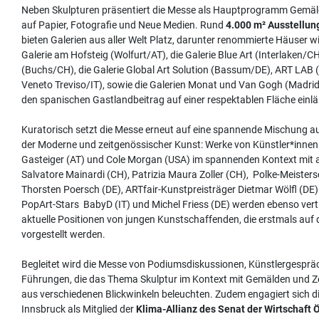
Neben Skulpturen präsentiert die Messe als Hauptprogramm Gemäld
auf Papier, Fotografie und Neue Medien. Rund
4.000 m² Ausstellun
bieten Galerien aus aller Welt Platz, darunter renommierte Häuser wi
Galerie am Hofsteig (Wolfurt/AT), die Galerie Blue Art (Interlaken/C
(Buchs/CH), die Galerie Global Art Solution (Bassum/DE), ART LAB
Veneto Treviso/IT), sowie die Galerien Monat und Van Gogh (Madri
den spanischen Gastlandbeitrag auf einer respektablen Fläche einlä
Kuratorisch setzt die Messe erneut auf eine spannende Mischung au
der Moderne und zeitgenössischer Kunst: Werke von Künstler*innen
Gasteiger (AT) und Cole Morgan (USA) im spannenden Kontext mit al
Salvatore Mainardi (CH), Patrizia Maura Zoller (CH), Polke-Meisters
Thorsten Poersch (DE), ARTfair-Kunstpreisträger Dietmar Wölfl (DE)
PopArt-Stars BabyD (IT) und Michel Friess (DE) werden ebenso vert
aktuelle Positionen von jungen Kunstschaffenden, die erstmals auf
vorgestellt werden.
Begleitet wird die Messe von Podiumsdiskussionen, Künstlergespr
Führungen, die das Thema Skulptur im Kontext mit Gemälden und 
aus verschiedenen Blickwinkeln beleuchten. Zudem engagiert sich di
Innsbruck als Mitglied der
Klima-Allianz des Senat der Wirtschaft 