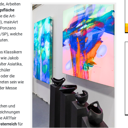
e, Arbeiten
gsfläche
e die Art-
H), mainArt
 (Ponzano
d/SP), welche
uten.
s Klassikern
 wie Jakob
ter Asiatika,
chüler
 oder die
reten sein wie
 der Messe
ächen und
Zeichnungen
e ARTfair
Österreich
für